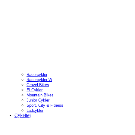
Racercykler
Racercykler W
Gravel Bikes
El Cykler
Mountain Bikes
Junior Cykler
Sport, City & Fitness
Ladcykler
Cykeltøj