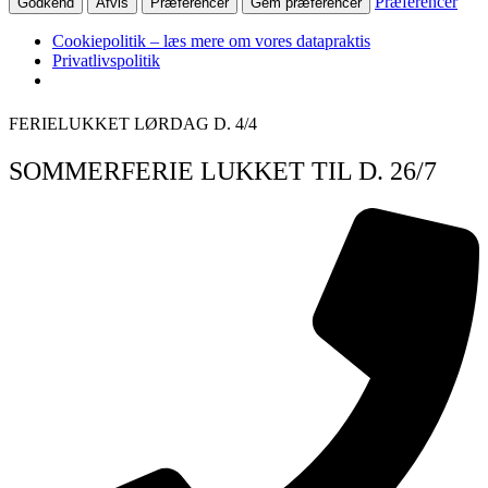
Præferencer
Godkend
Afvis
Præferencer
Gem præferencer
Cookiepolitik – læs mere om vores datapraktis
Privatlivspolitik
Videre
FERIELUKKET LØRDAG D. 4/4
til
indhold
SOMMERFERIE LUKKET TIL D. 26/7