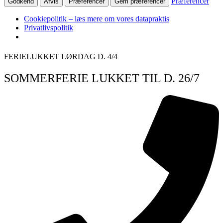
Præferencer
Godkend
Afvis
Præferencer
Gem præferencer
Cookiepolitik – læs mere om vores datapraktis
Privatlivspolitik
Videre
FERIELUKKET LØRDAG D. 4/4
til
indhold
SOMMERFERIE LUKKET TIL D. 26/7