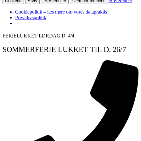
Præferencer
Godkend
Afvis
Præferencer
Gem præferencer
Cookiepolitik – læs mere om vores datapraktis
Privatlivspolitik
Videre
FERIELUKKET LØRDAG D. 4/4
til
indhold
SOMMERFERIE LUKKET TIL D. 26/7