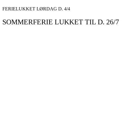
Videre
FERIELUKKET LØRDAG D. 4/4
til
indhold
SOMMERFERIE LUKKET TIL D. 26/7