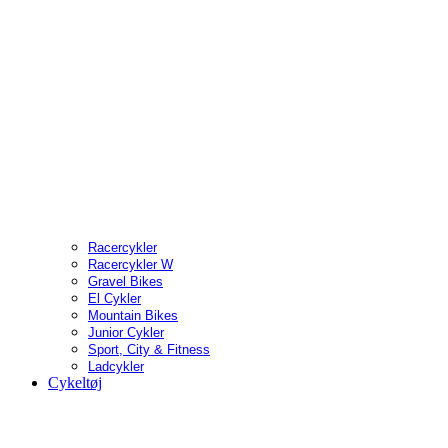
Racercykler
Racercykler W
Gravel Bikes
El Cykler
Mountain Bikes
Junior Cykler
Sport, City & Fitness
Ladcykler
Cykeltøj