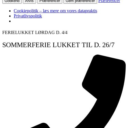
Præferencer
Godkend
Afvis
Præferencer
Gem præferencer
Cookiepolitik – læs mere om vores datapraktis
Privatlivspolitik
Videre
FERIELUKKET LØRDAG D. 4/4
til
indhold
SOMMERFERIE LUKKET TIL D. 26/7