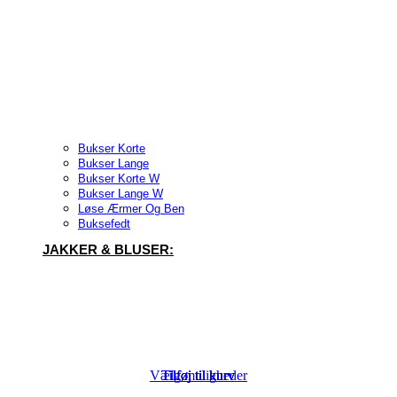
Bukser Korte
Bukser Lange
Bukser Korte W
Bukser Lange W
Løse Ærmer Og Ben
Buksefedt
JAKKER & BLUSER:
Vælg muligheder
Tilføj til kurv
Tilføj til kurv
Tilføj til kurv