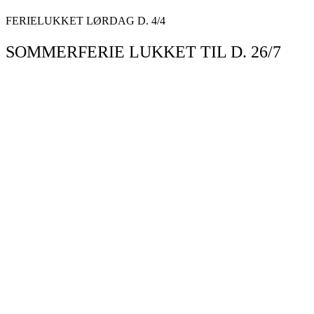
Videre
FERIELUKKET LØRDAG D. 4/4
til
indhold
SOMMERFERIE LUKKET TIL D. 26/7