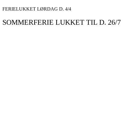
Videre
FERIELUKKET LØRDAG D. 4/4
til
indhold
SOMMERFERIE LUKKET TIL D. 26/7