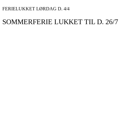
Videre
FERIELUKKET LØRDAG D. 4/4
til
indhold
SOMMERFERIE LUKKET TIL D. 26/7