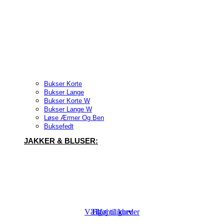
Bukser Korte
Bukser Lange
Bukser Korte W
Bukser Lange W
Løse Ærmer Og Ben
Buksefedt
JAKKER & BLUSER:
Vælg muligheder
Tilføj til kurv
Tilføj til kurv