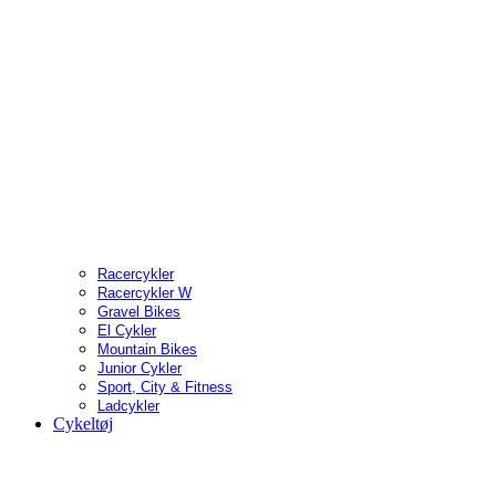
Racercykler
Racercykler W
Gravel Bikes
El Cykler
Mountain Bikes
Junior Cykler
Sport, City & Fitness
Ladcykler
Cykeltøj