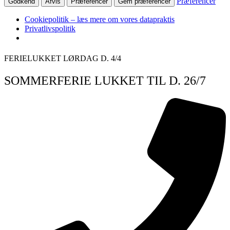
Præferencer
Godkend
Afvis
Præferencer
Gem præferencer
Cookiepolitik – læs mere om vores datapraktis
Privatlivspolitik
Videre
FERIELUKKET LØRDAG D. 4/4
til
indhold
SOMMERFERIE LUKKET TIL D. 26/7