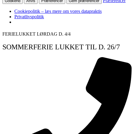
Præferencer
Godkend
Afvis
Præferencer
Gem præferencer
Cookiepolitik – læs mere om vores datapraktis
Privatlivspolitik
Videre
FERIELUKKET LØRDAG D. 4/4
til
indhold
SOMMERFERIE LUKKET TIL D. 26/7