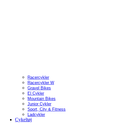
Racercykler
Racercykler W
Gravel Bikes
El Cykler
Mountain Bikes
Junior Cykler
Sport, City & Fitness
Ladcykler
Cykeltøj