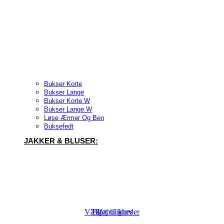
Bukser Korte
Bukser Lange
Bukser Korte W
Bukser Lange W
Løse Ærmer Og Ben
Buksefedt
JAKKER & BLUSER:
Vælg muligheder
Tilføj til kurv
Tilføj til kurv