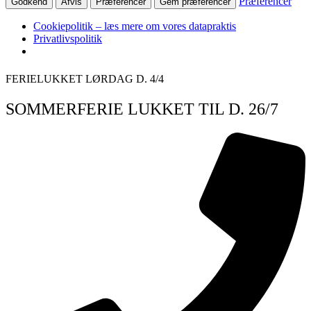
Præferencer
Godkend
Afvis
Præferencer
Gem præferencer
Cookiepolitik – læs mere om vores datapraktis
Privatlivspolitik
Videre
FERIELUKKET LØRDAG D. 4/4
til
indhold
SOMMERFERIE LUKKET TIL D. 26/7