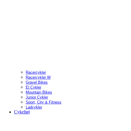
Racercykler
Racercykler W
Gravel Bikes
El Cykler
Mountain Bikes
Junior Cykler
Sport, City & Fitness
Ladcykler
Cykeltøj