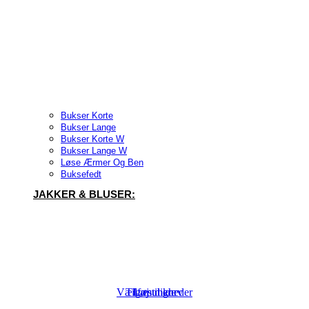
Bukser Korte
Bukser Lange
Bukser Korte W
Bukser Lange W
Løse Ærmer Og Ben
Buksefedt
JAKKER & BLUSER:
Vælg muligheder
Tilføj til kurv
Læs mere