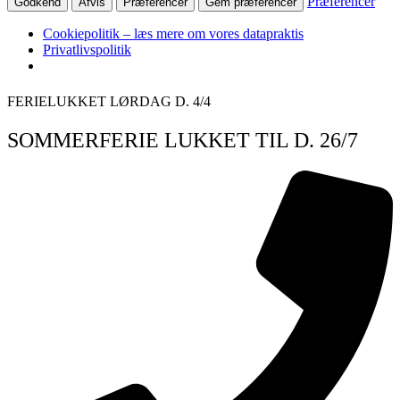
Præferencer
Godkend
Afvis
Præferencer
Gem præferencer
Cookiepolitik – læs mere om vores datapraktis
Privatlivspolitik
Videre
FERIELUKKET LØRDAG D. 4/4
til
indhold
SOMMERFERIE LUKKET TIL D. 26/7