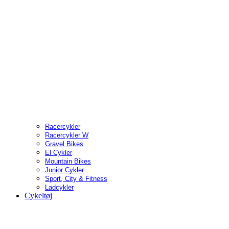
Racercykler
Racercykler W
Gravel Bikes
El Cykler
Mountain Bikes
Junior Cykler
Sport, City & Fitness
Ladcykler
Cykeltøj