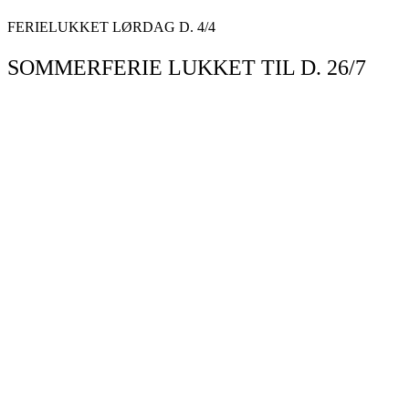
Videre
FERIELUKKET LØRDAG D. 4/4
til
indhold
SOMMERFERIE LUKKET TIL D. 26/7