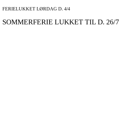
Videre
FERIELUKKET LØRDAG D. 4/4
til
indhold
SOMMERFERIE LUKKET TIL D. 26/7