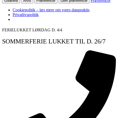
Præferencer
Godkend
Afvis
Præferencer
Gem præferencer
Cookiepolitik – læs mere om vores datapraktis
Privatlivspolitik
Videre
FERIELUKKET LØRDAG D. 4/4
til
indhold
SOMMERFERIE LUKKET TIL D. 26/7